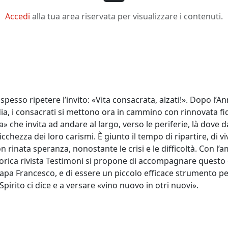
Accedi
alla tua area riservata per visualizzare i contenuti.
pesso ripetere l’invito: «Vita consacrata, alzati!». Dopo l’A
dia, i consacrati si mettono ora in cammino con rinnovata fid
ta» che invita ad andare al largo, verso le periferie, là dove
ricchezza dei loro carismi. È giunto il tempo di ripartire, di 
rinata speranza, nonostante le crisi e le difficoltà. Con l’ami
storica rivista Testimoni si propone di accompagnare quest
pa Francesco, e di essere un piccolo efficace strumento per
Spirito ci dice e a versare «vino nuovo in otri nuovi».