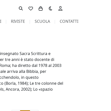
Toggle theme
I
RIVISTE
SCUOLA
CONTATTI
insegnato Sacra Scrittura e
er tre anni è stato docente di
Roma; ha diretto dal 1978 al 2003
uale arriva alla Bibbia, per
rricchendolo, in questo
o (Borla, 1984); Le tre colonne del
ls, Ancora, 2002); Lo «spazio