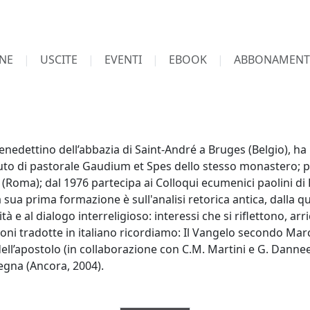
NE
USCITE
EVENTI
EBOOK
ABBONAMENT
nedettino dell’abbazia di Saint-André a Bruges (Belgio), ha 
tituto di pastorale Gaudium et Spes dello stesso monastero; p
oma); dal 1976 partecipa ai Colloqui ecumenici paolini di 
 La sua prima formazione è sull'analisi retorica antica, dalla q
ità e al dialogo interreligioso: interessi che si riflettono, a
ni tradotte in italiano ricordiamo: Il Vangelo secondo Marc
ell’apostolo (in collaborazione con C.M. Martini e G. Dannee
egna (Ancora, 2004).