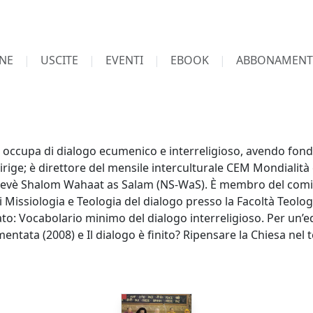
NE
USCITE
EVENTI
EBOOK
ABBONAMENT
upa di dialogo ecumenico e interreligioso, avendo fondato
dirige; è direttore del mensile interculturale CEM Mondialità
i Nevè Shalom Wahaat as Salam (NS-WaS). È membro del comit
 Missiologia e Teologia del dialogo presso la Facoltà Teolog
o: Vocabolario minimo del dialogo interreligioso. Per un’edu
ntata (2008) e Il dialogo è finito? Ripensare la Chiesa nel 