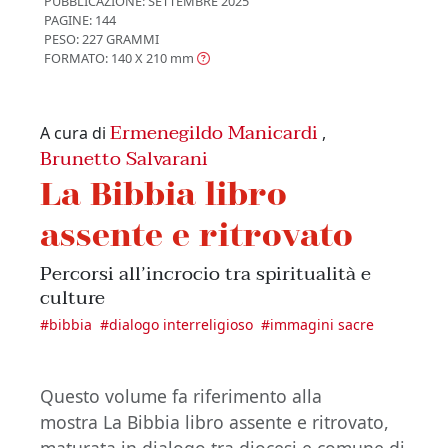
PUBBLICAZIONE:
SETTEMBRE 2025
PAGINE: 144
PESO: 227 GRAMMI
FORMATO: 140 X 210
mm
Ermenegildo Manicardi
A cura di
,
Brunetto Salvarani
La Bibbia libro
assente e ritrovato
Percorsi all’incrocio tra spiritualità e
culture
#
bibbia
#
dialogo interreligioso
#
immagini sacre
Questo volume fa riferimento alla
mostra La Bibbia libro assente e ritrovato,