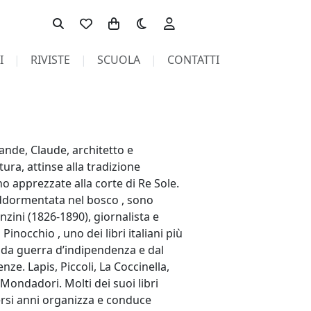
Toggle theme
I
RIVISTE
SCUOLA
CONTATTI
rande, Claude, architetto e
ura, attinse alla tradizione
ano apprezzate alla corte di Re Sole.
 addormentata nel bosco , sono
zini (1826-1890), giornalista e
inocchio , uno dei libri italiani più
conda guerra d’indipendenza e dal
ze. Lapis, Piccoli, La Coccinella,
Mondadori. Molti dei suoi libri
ersi anni organizza e conduce