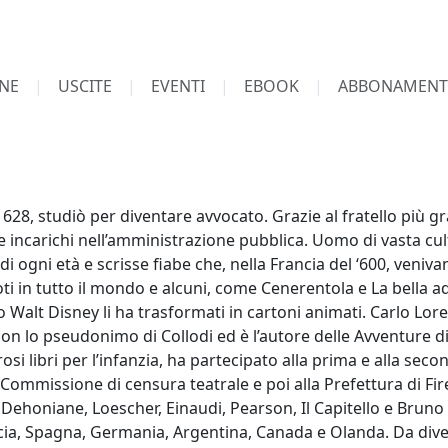
NE
USCITE
EVENTI
EBOOK
ABBONAMENT
1628, studiò per diventare avvocato. Grazie al fratello più g
e incarichi nell’amministrazione pubblica. Uomo di vasta cult
 di ogni età e scrisse fiabe che, nella Francia del ‘600, veniv
oti in tutto il mondo e alcuni, come Cenerentola e La bella
Walt Disney li ha trasformati in cartoni animati. Carlo Loren
con lo pseudonimo di Collodi ed è l’autore delle Avventure di P
rosi libri per l’infanzia, ha partecipato alla prima e alla se
Commissione di censura teatrale e poi alla Prefettura di Firen
ehoniane, Loescher, Einaudi, Pearson, Il Capitello e Bruno 
ncia, Spagna, Germania, Argentina, Canada e Olanda. Da div