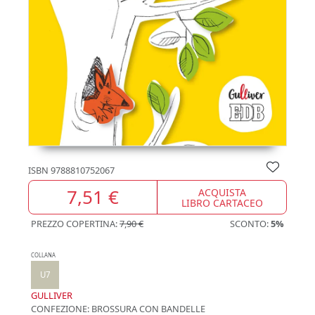
ISBN
9788810752067
7,51 €
ACQUISTA
LIBRO CARTACEO
PREZZO COPERTINA:
7,90 €
SCONTO:
5%
COLLANA
U7
GULLIVER
CONFEZIONE:
BROSSURA CON BANDELLE