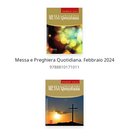
Messa e Preghiera Quotidiana. Febbraio 2024
9788810171011