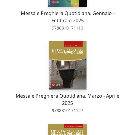
Messa e Preghiera Quotidiana. Gennaio -
Febbraio 2025
9788810171110
Messa e Preghiera Quotidiana. Marzo - Aprile
2025
9788810171127