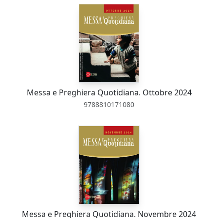
Messa e Preghiera Quotidiana. Ottobre 2024
9788810171080
Messa e Preghiera Quotidiana. Novembre 2024