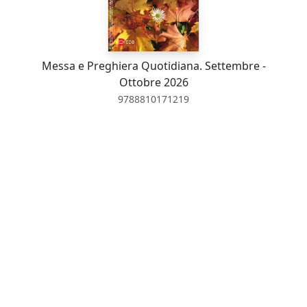
Messa e Preghiera Quotidiana. Settembre -
Ottobre 2026
9788810171219