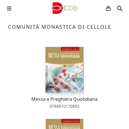
COMUNITÀ MONASTICA DI CELLOLE
Messa e Preghiera Quotidiana
9788810170892