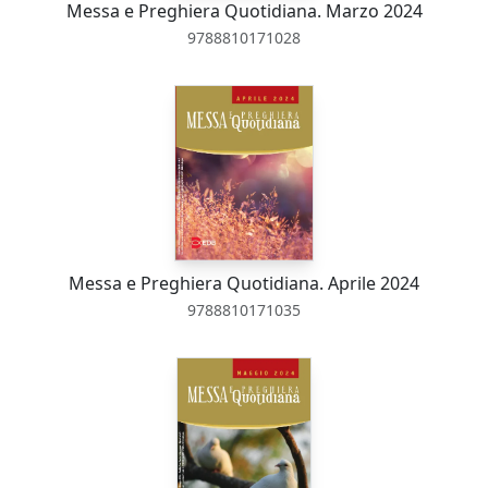
Messa e Preghiera Quotidiana. Marzo 2024
9788810171028
Messa e Preghiera Quotidiana. Aprile 2024
9788810171035