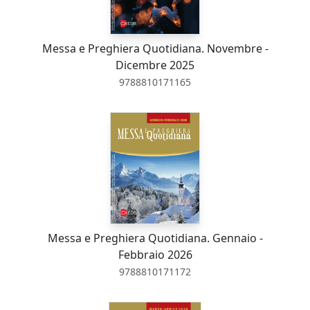
Messa e Preghiera Quotidiana. Novembre -
Dicembre 2025
9788810171165
Messa e Preghiera Quotidiana. Gennaio -
Febbraio 2026
9788810171172