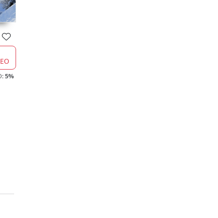
CEO
O:
5%