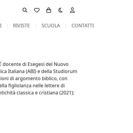
Toggle theme
I
RIVISTE
SCUOLA
CONTATTI
. È docente di Esegesi del Nuovo
ca Italiana (ABI) e della Studiorum
ioni di argomento biblico, con
lla figliolanza nelle lettere di
tichità classica e cristiana (2021);