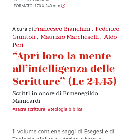
FORMATO: 170 X 240
mm
Francesco Bianchini
Federico
A cura di
,
Giuntoli
Maurizio Marcheselli
Aldo
,
,
Peri
“Aprì loro la mente
all’intelligenza delle
Scritture” (Lc 24,45)
Scritti in onore di Ermenegildo
Manicardi
#
sacra scrittura
#
teologia biblica
Il volume contiene saggi di Esegesi e di