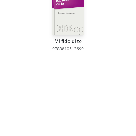
Mi fido di te
9788810513699