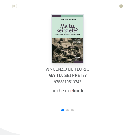
VINCENZO DE FLORIO
V
MA TU, SEI PRETE?
9788810513743
anche in
e
book