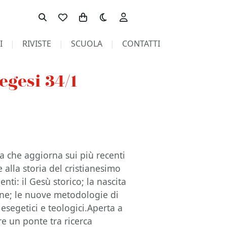
Toggle theme
I
RIVISTE
SCUOLA
CONTATTI
segesi 34/1
ica che aggiorna sui più recenti
 e alla storia del cristianesimo
nti: il Gesù storico; la nascita
iane; le nuove metodologie di
i esegetici e teologici.Aperta a
re un ponte tra ricerca