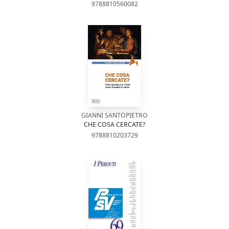
9788810560082
GIANNI SANTOPIETRO
CHE COSA CERCATE?
9788810203729