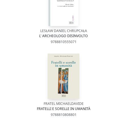
LESŁAW DANIEL CHRUPCAŁA
L' ARCHEOLOGO DISINVOLTO
9788810555071
FRATEL MICHAELDAVIDE
FRATELLI E SORELLE IN UMANITÀ
9788810808801