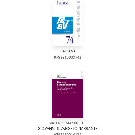
L' ATTESA
9788810903742
VALERIO MANNUCCI
GIOVANNI IL VANGELO NARRANTE
9788810216132