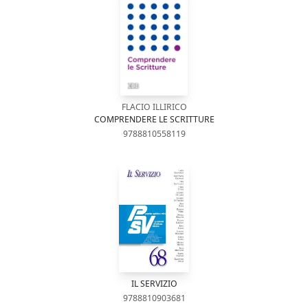
FLACIO ILLIRICO
COMPRENDERE LE SCRITTURE
9788810558119
IL SERVIZIO
9788810903681