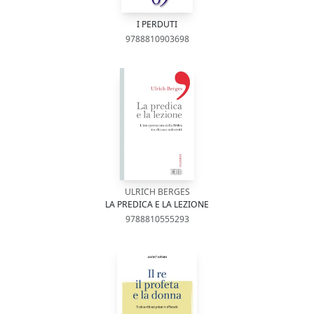
I PERDUTI
9788810903698
ULRICH BERGES
LA PREDICA E LA LEZIONE
9788810555293