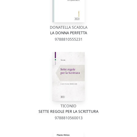
DONATELLA SCAIOLA
LA DONNA PERFETTA
9788810555231
TICONIO
SETTE REGOLE PER LA SCRITTURA
9788810560013