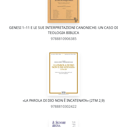
GENESI 1–11 E LE SUE INTERPRETAZIONI CANONICHE: UN CASO DI
TEOLOGIA BIBLICA
9788810906385
«LA PAROLA DI DIO NON È INCATENATA» (2TM 2,9)
9788810302422