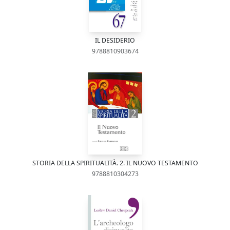
IL DESIDERIO
9788810903674
STORIA DELLA SPIRITUALITÀ. 2. IL NUOVO TESTAMENTO
9788810304273