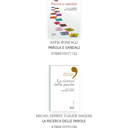
KATIA RONCALLI
PAROLA E SANDALI
9788810571132
MICHEL SERRES; CLAUDE DAGENS
LA RICERCA DELLE PAROLE
9788810555286