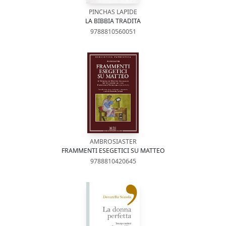
PINCHAS LAPIDE
LA BIBBIA TRADITA
9788810560051
AMBROSIASTER
FRAMMENTI ESEGETICI SU MATTEO
9788810420645