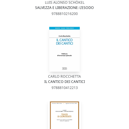
LUIS ALONSO SCHÖKEL
SALVEZZA E LIBERAZIONE: L’ESODO
9788810216200
CARLO ROCCHETTA
IL CANTICO DEI CANTICI
9788810412213