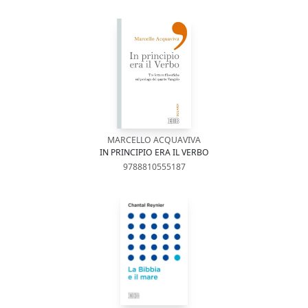
MARCELLO ACQUAVIVA
IN PRINCIPIO ERA IL VERBO
9788810555187