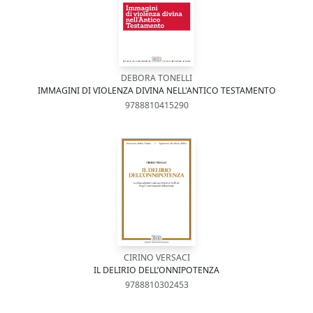
DEBORA TONELLI
IMMAGINI DI VIOLENZA DIVINA NELL'ANTICO TESTAMENTO
9788810415290
CIRINO VERSACI
IL DELIRIO DELL’ONNIPOTENZA
9788810302453