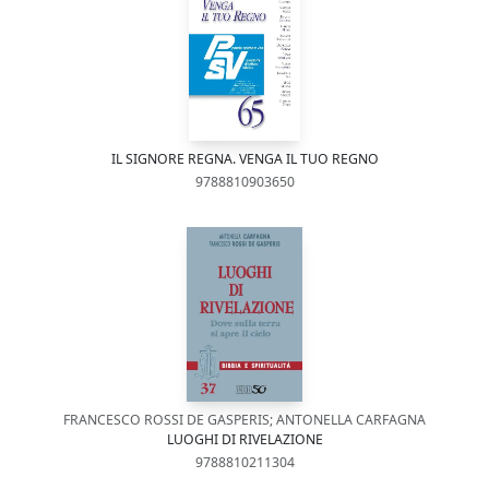
IL SIGNORE REGNA. VENGA IL TUO REGNO
9788810903650
FRANCESCO ROSSI DE GASPERIS; ANTONELLA CARFAGNA
LUOGHI DI RIVELAZIONE
9788810211304