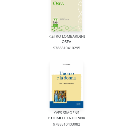
PIETRO LOMBARDINI
OSEA
9788810410295
YVES SIMOENS
L' UOMO E LA DONNA
9788810403082