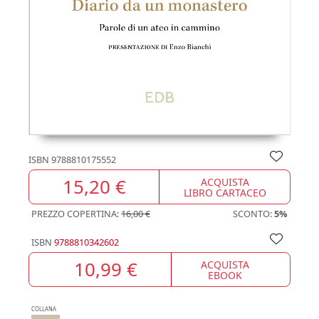
ISBN
9788810175552
15,20 €
ACQUISTA
LIBRO CARTACEO
PREZZO COPERTINA:
16,00 €
SCONTO:
5%
ISBN
9788810342602
10,99 €
ACQUISTA
EBOOK
COLLANA