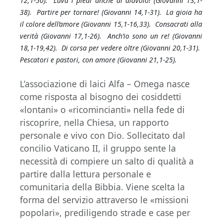
12,1-50). Lava i piedi anche al diavolo! (Giovanni 13,1-
38). Partire per tornare! (Giovanni 14,1-31). La gioia ha
il colore dell’amore (Giovanni 15,1-16,33). Consacrati alla
verità (Giovanni 17,1-26). Anch’io sono un re! (Giovanni
18,1-19,42). Di corsa per vedere oltre (Giovanni 20,1-31).
Pescatori e pastori, con amore (Giovanni 21,1-25).
L’associazione di laici Alfa – Omega nasce
come risposta al bisogno dei cosiddetti
«lontani» o «ricomincianti» nella fede di
riscoprire, nella Chiesa, un rapporto
personale e vivo con Dio. Sollecitato dal
concilio Vaticano II, il gruppo sente la
necessità di compiere un salto di qualità a
partire dalla lettura personale e
comunitaria della Bibbia. Viene scelta la
forma del servizio attraverso le «missioni
popolari», prediligendo strade e case per