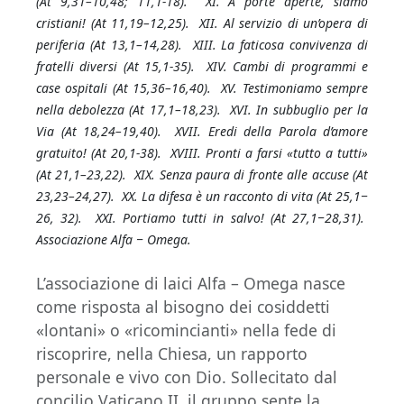
(At 9,31–10,48; 11,1-18). XI. A porte aperte, siamo
cristiani! (At 11,19–12,25). XII. Al servizio di un’opera di
periferia (At 13,1–14,28). XIII. La faticosa convivenza di
fratelli diversi (At 15,1-35). XIV. Cambi di programmi e
case ospitali (At 15,36–16,40). XV. Testimoniamo sempre
nella debolezza (At 17,1–18,23). XVI. In subbuglio per la
Via (At 18,24–19,40). XVII. Eredi della Parola d’amore
gratuito! (At 20,1-38). XVIII. Pronti a farsi «tutto a tutti»
(At 21,1–23,22). XIX. Senza paura di fronte alle accuse (At
23,23–24,27). XX. La difesa è un racconto di vita (At 25,1‒
26, 32). XXI. Portiamo tutti in salvo! (At 27,1‒28,31).
Associazione Alfa ‒ Omega.
L’associazione di laici Alfa – Omega nasce
come risposta al bisogno dei cosiddetti
«lontani» o «ricomincianti» nella fede di
riscoprire, nella Chiesa, un rapporto
personale e vivo con Dio. Sollecitato dal
concilio Vaticano II, il gruppo sente la