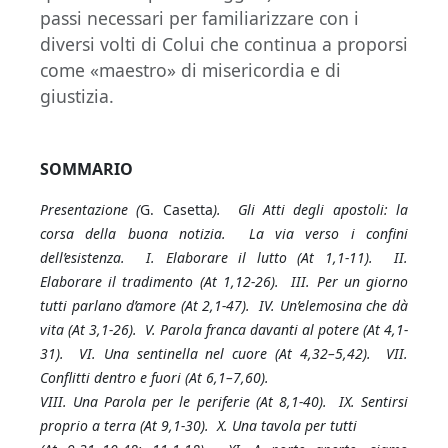
passi necessari per familiarizzare con i
diversi volti di Colui che continua a proporsi
come «maestro» di misericordia e di
giustizia.
SOMMARIO
Presentazione (
G. Casetta
). Gli Atti degli apostoli: la
corsa della buona notizia. La via verso i confini
dell’esistenza. I. Elaborare il lutto (At 1,1-11). II.
Elaborare il tradimento (At 1,12-26). III. Per un giorno
tutti parlano d’amore (At 2,1-47). IV. Un’elemosina che dà
vita (At 3,1-26). V. Parola franca davanti al potere (At 4,1-
31). VI. Una sentinella nel cuore (At 4,32–5,42). VII.
Conflitti dentro e fuori (At 6,1–7,60).
VIII. Una Parola per le periferie (At 8,1-40). IX. Sentirsi
proprio a terra (At 9,1-30). X. Una tavola per tutti