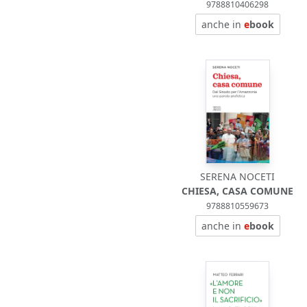
9788810406298
anche in
e
book
SERENA NOCETI
CHIESA, CASA COMUNE
9788810559673
anche in
e
book