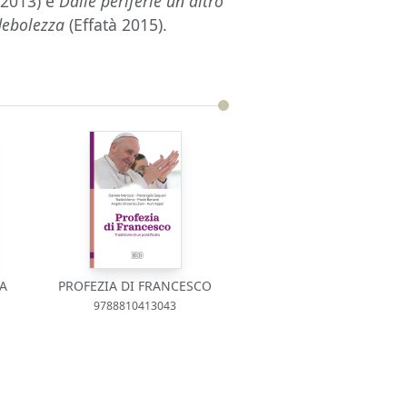
 2013) e
Dalle periferie un altro
debolezza
(Effatà 2015).
A
PROFEZIA DI FRANCESCO
9788810413043