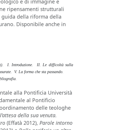
 teologico e di immagine e
e ripensamenti strutturali
a guida della riforma della
gurano. Disponibile anche in
t
). I. Introduzione. II. Le difficoltà sulla
usurate. V. La forma che sta passando.
bliografia.
ale alla Pontificia Università
damentale al Pontificio
coordinamento delle teologhe
l’attesa della sua venuta.
tro
(Effatà 2012),
Parole intorno