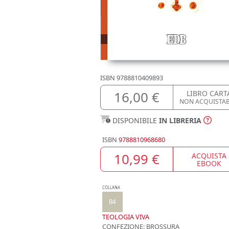
ISBN
9788810409893
16,00 €
LIBRO CART
NON ACQUISTA
DISPONIBILE
IN LIBRERIA
ISBN
9788810968680
10,99 €
ACQUISTA
EBOOK
COLLANA
B4
TEOLOGIA VIVA
CONFEZIONE:
BROSSURA