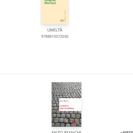
UMILTÀ
9788810572030
ENZO BIANCHI
«NESS