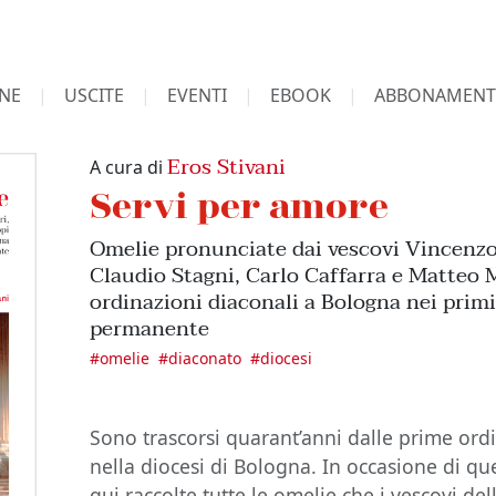
NE
USCITE
EVENTI
EBOOK
ABBONAMENT
Eros Stivani
A cura di
Servi per amore
Omelie pronunciate dai vescovi Vincenzo 
Claudio Stagni, Carlo Caffarra e Matteo 
ordinazioni diaconali a Bologna nei prim
permanente
#
omelie
#
diaconato
#
diocesi
Sono trascorsi quarant’anni dalle prime ord
nella diocesi di Bologna. In occasione di qu
qui raccolte tutte le omelie che i vescovi de