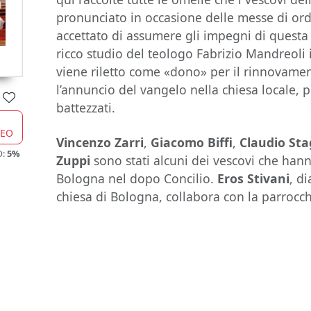
pronunciato in occasione delle messe di or
accettato di assumere gli impegni di questa
ricco studio del teologo Fabrizio Mandreoli i
viene riletto come «dono» per il rinnovamen
l’annuncio del vangelo nella chiesa locale, p
battezzati.
CEO
Vincenzo Zarri
,
Giacomo Biffi
,
Claudio Sta
O:
5%
Zuppi
sono stati alcuni dei vescovi che han
Bologna nel dopo Concilio.
Eros Stivani
, d
chiesa di Bologna, collabora con la parroc