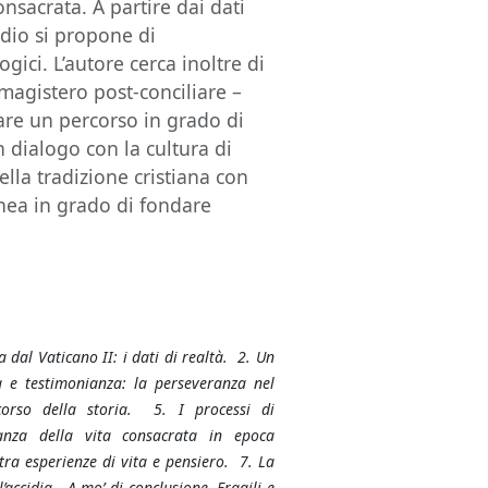
onsacrata. A partire dai dati
tudio si propone di
gici. L’autore cerca inoltre di
 magistero post-conciliare –
iare un percorso in grado di
 dialogo con la cultura di
lla tradizione cristiana con
nea in grado di fondare
 dal Vaticano II: i dati di realtà. 2. Un
à e testimonianza: la perseveranza nel
corso della storia. 5. I processi di
ranza della vita consacrata in epoca
tra esperienze di vita e pensiero. 7. La
’accidia. A mo’ di conclusione. Fragili e