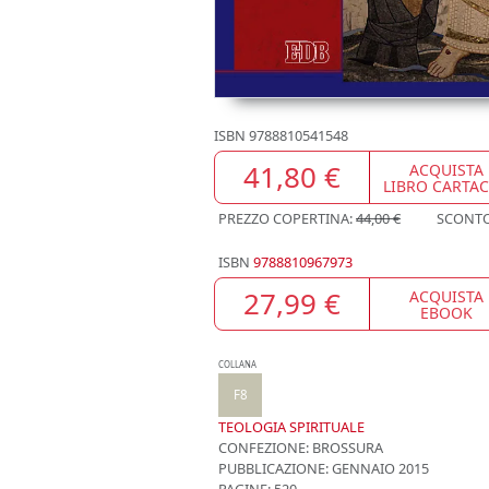
ISBN
9788810541548
41,80 €
ACQUISTA
LIBRO CARTA
PREZZO COPERTINA:
44,00 €
SCONT
ISBN
9788810967973
27,99 €
ACQUISTA
EBOOK
COLLANA
F8
TEOLOGIA SPIRITUALE
CONFEZIONE:
BROSSURA
PUBBLICAZIONE:
GENNAIO 2015