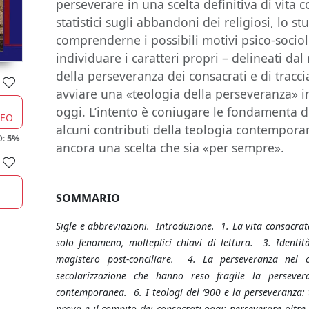
perseverare in una scelta definitiva di vita c
statistici sugli abbandoni dei religiosi, lo s
comprenderne i possibili motivi psico-sociolo
individuare i caratteri propri – delineati dal
della perseveranza dei consacrati e di tracc
avviare una «teologia della perseveranza» in
oggi. L’intento è coniugare le fondamenta de
CEO
alcuni contributi della teologia contempora
O:
5%
ancora una scelta che sia «per sempre».
SOMMARIO
Sigle e abbreviazioni. Introduzione. 1. La vita consacrata
solo fenomeno, molteplici chiavi di lettura. 3. Identit
magistero post-conciliare. 4. La perseveranza nel 
secolarizzazione che hanno reso fragile la perseve
contemporanea. 6. I teologi del ’900 e la perseveranza: 
prova e il compito dei consacrati oggi: perseverare oltre l