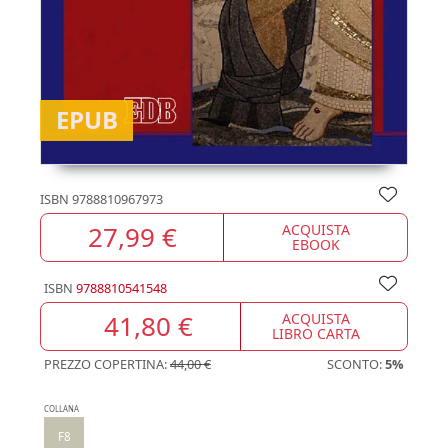
EPUB
ISBN
9788810967973
27,99 €
ACQUISTA
EBOOK
ISBN
9788810541548
41,80 €
ACQUISTA
LIBRO CARTA
PREZZO COPERTINA:
44,00 €
SCONTO:
5%
COLLANA
F8