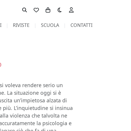
Toggle theme
I
RIVISTE
SCUOLA
CONTATTI
)
 si voleva rendere serio un
ne. La situazione oggi si è
suscita un’impietosa alzata di
e più. L’inquietudine si insinua
alla violenza che talvolta ne
accuratamente la psicologia e
dagare ciò che fa di una