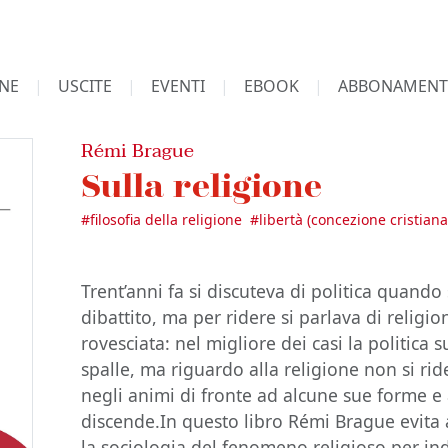
NE
USCITE
EVENTI
EBOOK
ABBONAMENT
Rémi Brague
Sulla religione
#
filosofia della religione
#
libertà (concezione cristiana
Trent’anni fa si discuteva di politica quando
dibattito, ma per ridere si parlava di religio
rovesciata: nel migliore dei casi la politica 
spalle, ma riguardo alla religione non si rid
negli animi di fronte ad alcune sue forme e 
discende.In questo libro Rémi Brague evita 
la sociologia del fenomeno religioso per in