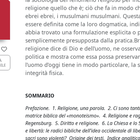
religione quello che è; ciò che fa in modo che 
ebrei ebrei, i musulmani musulmani. Questa
essere definita come la loro dogmatica, in
abbia trovato una formulazione esplicita o p
semplicemente presupposta dalla pratica.Brag
religione dice di Dio e dell’uomo, ne osserva 
politica e mostra come essa possa preservar
A
l’uomo d’oggi tiene in modo particolare, la 
BILE
integrità fisica.
SOMMARIO
Prefazione. 1. Religione, una parola. 2. Ci sono tanti
matrice biblica del «monoteismo». 4. Religione e rag
Regensburg. 5. Diritto e religione. 6. La Chiesa e lo
e libertà: le radici bibliche dell’idea occidentale di libe
sacri sono violenti? Origine dei testi. Indice analitico