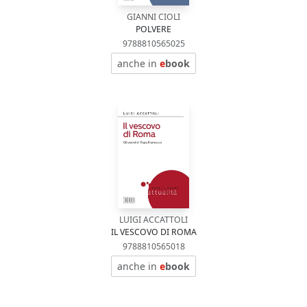
GIANNI CIOLI
POLVERE
9788810565025
anche in
e
book
LUIGI ACCATTOLI
IL VESCOVO DI ROMA
9788810565018
anche in
e
book