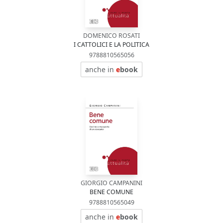
DOMENICO ROSATI
I CATTOLICI E LA POLITICA
9788810565056
anche in
e
book
GIORGIO CAMPANINI
BENE COMUNE
9788810565049
anche in
e
book