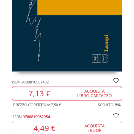
ISBN
9788810567432
7,13 €
ACQUISTA
LIBRO CARTACEO
PREZZO COPERTINA:
7,50 €
SCONTO:
5%
ISBN
9788810962954
4,49 €
ACQUISTA
EBOOK