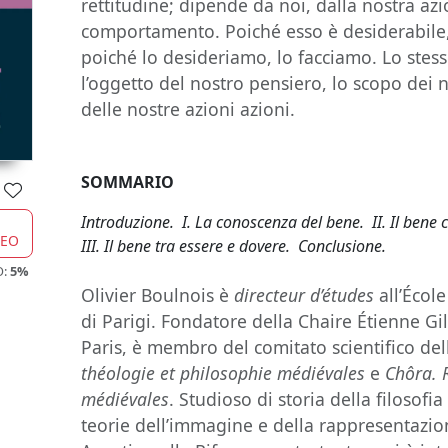
rettitudine; dipende da noi, dalla nostra az
comportamento. Poiché esso è desiderabile
poiché lo desideriamo, lo facciamo. Lo stes
l’oggetto del nostro pensiero, lo scopo dei no
delle nostre azioni azioni.
SOMMARIO
Introduzione. I. La conoscenza del bene. II. Il bene 
CEO
III. Il bene tra essere e dovere. Conclusione.
O:
5%
Olivier Boulnois è
directeur d’études
all’Écol
di Parigi. Fondatore della Chaire Étienne Gil
Paris, è membro del comitato scientifico dell
théologie et philosophie médiévales
e
Chôra.
médiévales
. Studioso di storia della filosof
teorie dell’immagine e della rappresentazion