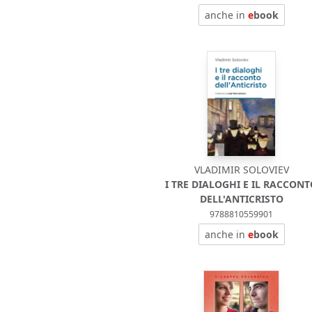
anche in
e
book
VLADIMIR SOLOVIEV
I TRE DIALOGHI E IL RACCON
DELL'ANTICRISTO
9788810559901
anche in
e
book