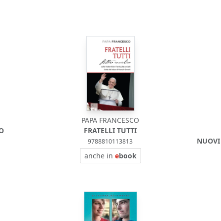
PAPA FRANCESCO
TO
FRATELLI TUTTI
NUOVI
9788810113813
anche in
e
book