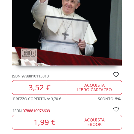
ISBN
9788810113813
3,52 €
ACQUISTA
LIBRO CARTACEO
PREZZO COPERTINA:
3,70 €
SCONTO:
5%
ISBN
9788810976609
1,99 €
ACQUISTA
EBOOK