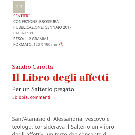
S13
SENTIERI
CONFEZIONE:
BROSSURA
PUBBLICAZIONE:
GENNAIO 2017
PAGINE: 88
PESO: 112 GRAMMI
FORMATO: 120 X 190
mm
Sandro Carotta
Il Libro degli affetti
Per un Salterio pregato
#
bibbia. commenti
Sant’Atanasio di Alessandria, vescovo e
teologo, considerava il Salterio un «libro
degli affetti», un testo che consente di