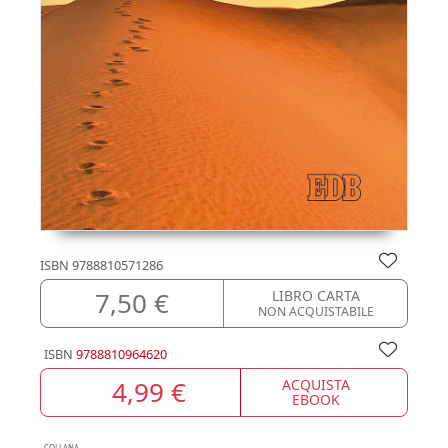
ISBN
9788810571286
7,50 €
LIBRO CARTA
NON ACQUISTABILE
ISBN
9788810964620
4,99 €
ACQUISTA
EBOOK
COLLANA