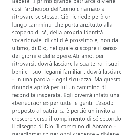
Babele. Il primo grande patriarca diviene
così l’archetipo dell’uomo chiamato a
ritrovare se stesso. Ciò richiede però un
lungo cammino, che porta anzitutto alla
scoperta di sé, della propria identità
vocazionale, di chi ci è prossimo e, non da
ultimo, di Dio, nel quale si scopre il senso
dei giorni e delle opere.Abramo, per
ritrovarsi, dovrà lasciare la sua terra, i suoi
beni e i suoi legami familiari; dovrà lasciare
– in una parola – ogni sicurezza. Ma questa
rinuncia aprirà per lui un cammino di
fecondità insperata. Egli diverrà infatti una
«benedizione» per tutte le genti. L’esodo
proposto al patriarca è perciò un invito a
crescere verso il compimento di sé secondo
il disegno di Dio. Il cammino di Abramo –
paradigmatico per ogni credente – diviene