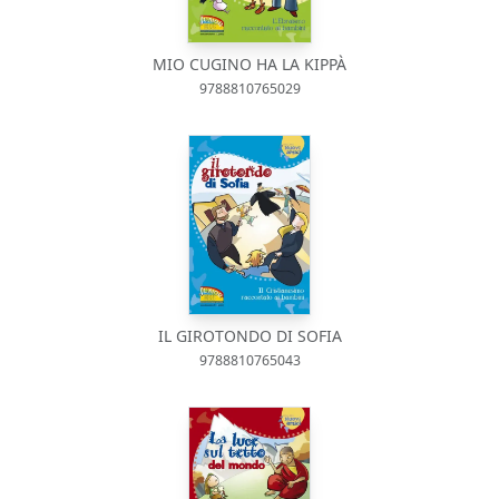
MIO CUGINO HA LA KIPPÀ
9788810765029
IL GIROTONDO DI SOFIA
9788810765043