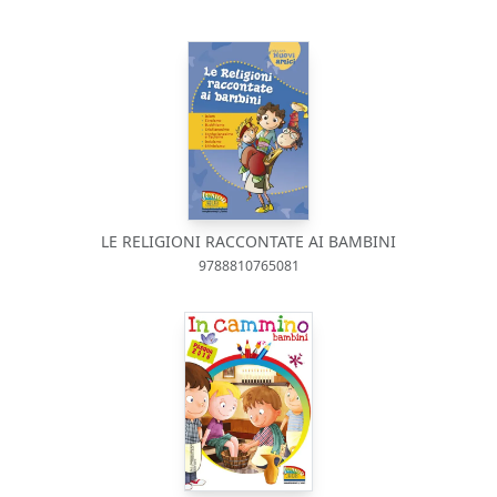
LE RELIGIONI RACCONTATE AI BAMBINI
9788810765081