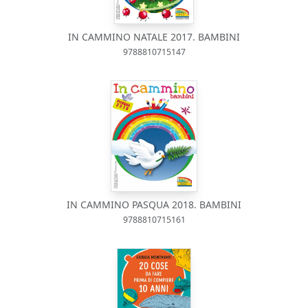
IN CAMMINO NATALE 2017. BAMBINI
9788810715147
IN CAMMINO PASQUA 2018. BAMBINI
9788810715161