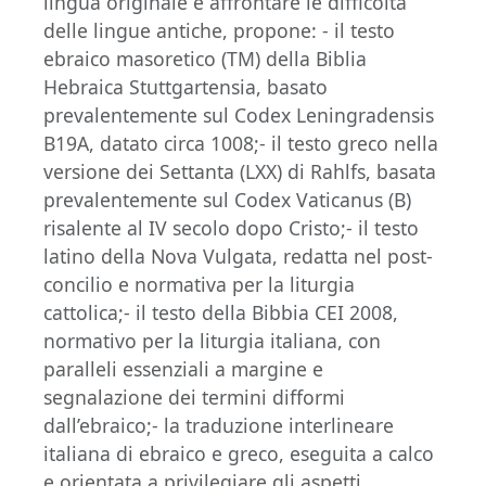
lingua originale e affrontare le difficoltà
delle lingue antiche, propone: - il testo
ebraico masoretico (TM) della Biblia
Hebraica Stuttgartensia, basato
prevalentemente sul Codex Leningradensis
B19A, datato circa 1008;- il testo greco nella
versione dei Settanta (LXX) di Rahlfs, basata
prevalentemente sul Codex Vaticanus (B)
risalente al IV secolo dopo Cristo;- il testo
latino della Nova Vulgata, redatta nel post-
concilio e normativa per la liturgia
cattolica;- il testo della Bibbia CEI 2008,
normativo per la liturgia italiana, con
paralleli essenziali a margine e
segnalazione dei termini difformi
dall’ebraico;- la traduzione interlineare
italiana di ebraico e greco, eseguita a calco
e orientata a privilegiare gli aspetti