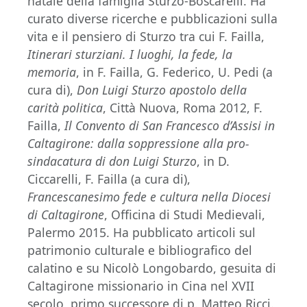
natale della famiglia Sturzo-Boscarelli. Ha
curato diverse ricerche e pubblicazioni sulla
vita e il pensiero di Sturzo tra cui F. Failla,
Itinerari sturziani. I luoghi, la fede, la
memoria
, in F. Failla, G. Federico, U. Pedi (a
cura di),
Don Luigi Sturzo apostolo della
carità politica
, Città Nuova, Roma 2012, F.
Failla,
Il Convento di San Francesco d’Assisi in
Caltagirone: dalla soppressione alla pro-
sindacatura di don Luigi Sturzo
, in D.
Ciccarelli, F. Failla (a cura di),
Francescanesimo fede e cultura nella Diocesi
di Caltagirone
, Officina di Studi Medievali,
Palermo 2015. Ha pubblicato articoli sul
patrimonio culturale e bibliografico del
calatino e su Nicolò Longobardo, gesuita di
Caltagirone missionario in Cina nel XVII
secolo, primo successore di p. Matteo Ricci.