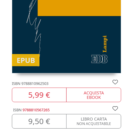
EPUB
ISBN
9788810962503
5,99 €
ACQUISTA
EBOOK
ISBN
9788810567265
9,50 €
LIBRO CARTA
NON ACQUISTABILE