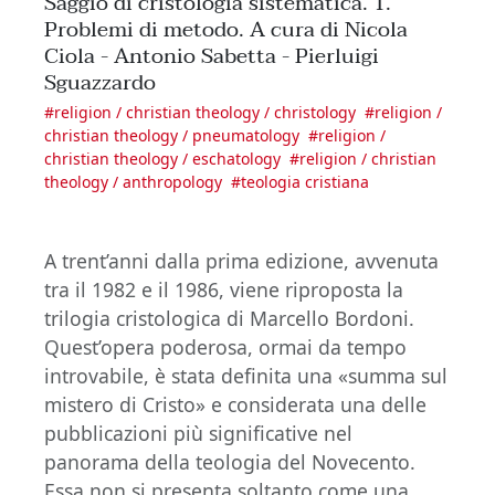
Saggio di cristologia sistematica. 1.
Problemi di metodo. A cura di Nicola
Ciola - Antonio Sabetta - Pierluigi
Sguazzardo
#
religion / christian theology / christology
#
religion /
christian theology / pneumatology
#
religion /
christian theology / eschatology
#
religion / christian
theology / anthropology
#
teologia cristiana
A trent’anni dalla prima edizione, avvenuta
tra il 1982 e il 1986, viene riproposta la
trilogia cristologica di Marcello Bordoni.
Quest’opera poderosa, ormai da tempo
introvabile, è stata definita una «summa sul
mistero di Cristo» e considerata una delle
pubblicazioni più significative nel
panorama della teologia del Novecento.
Essa non si presenta soltanto come una