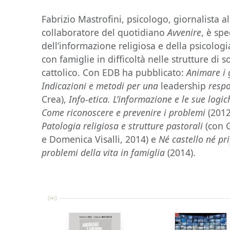
Fabrizio Mastrofini, psicologo, giornalista a
collaboratore del quotidiano
Avvenire
, è spe
dell’informazione religiosa e della psicolog
con famiglie in difficoltà nelle strutture di
cattolico. Con EDB ha pubblicato:
Animare i 
Indicazioni e metodi per una
leadership
resp
Crea),
Info-etica. L’informazione e le sue logic
Come riconoscere e prevenire i problemi
(2012
Patologia religiosa e strutture pastorali
(con G
e Domenica Visalli, 2014) e
Né castello né pr
problemi della vita in famiglia
(2014).