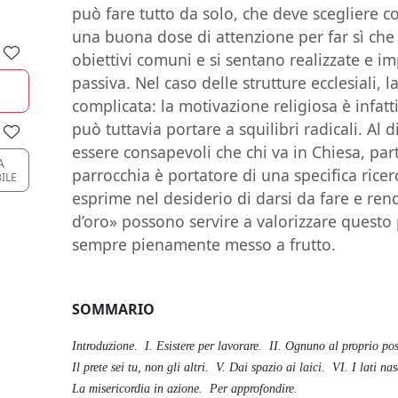
può fare tutto da solo, che deve scegliere co
una buona dose di attenzione per far sì ch
obiettivi comuni e si sentano realizzate e i
passiva. Nel caso delle strutture ecclesiali, 
complicata: la motivazione religiosa è infat
può tuttavia portare a squilibri radicali. Al di
essere consapevoli che chi va in Chiesa, par
A
parrocchia è portatore di una specifica ricerc
ILE
esprime nel desiderio di darsi da fare e rend
d’oro» possono servire a valorizzare quest
sempre pienamente messo a frutto.
SOMMARIO
Introduzione. I. Esistere per lavorare. II. Ognuno al proprio po
Il prete sei tu, non gli altri. V. Dai spazio ai laici. VI. I lati n
La misericordia in azione. Per approfondire.