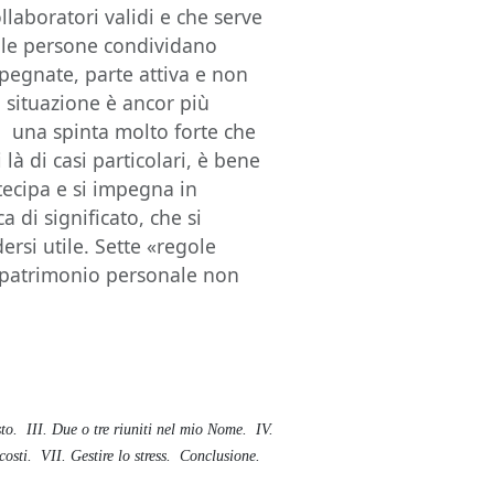
llaboratori validi e che serve
e le persone condividano
mpegnate, parte attiva e non
la situazione è ancor più
ti una spinta molto forte che
 là di casi particolari, è bene
tecipa e si impegna in
a di significato, che si
ersi utile. Sette «regole
o patrimonio personale non
sto. III. Due o tre riuniti nel mio Nome. IV.
ascosti. VII. Gestire lo stress. Conclusione.