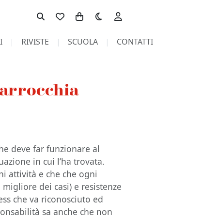
Toggle theme
I
RIVISTE
SCUOLA
CONTATTI
parrocchia
che deve far funzionare al
uazione in cui l’ha trovata.
i attività e che che ogni
migliore dei casi) e resistenze
ress che va riconosciuto ed
sponsabilità sa anche che non