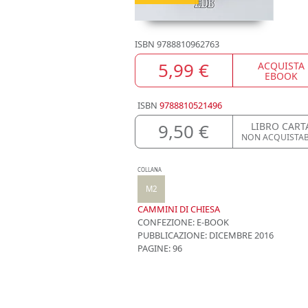
ISBN
9788810962763
5,99 €
ACQUISTA
EBOOK
ISBN
9788810521496
9,50 €
LIBRO CART
NON ACQUISTAB
COLLANA
M2
CAMMINI DI CHIESA
CONFEZIONE:
E-BOOK
PUBBLICAZIONE:
DICEMBRE 2016
PAGINE: 96