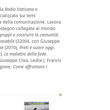
lla
Radio Vaticana
e
cializzato sui temi
ia della comunicazione. Lavora
 sostegno collegate al mondo
gruppi e costruire la comunità.
onsabile
(22004, con Giuseppe
he
(2010),
Preti e suore oggi.
),
Le malattie della fede.
iuseppe Crea, Leslie J. Francis
igione. Come affrontare i