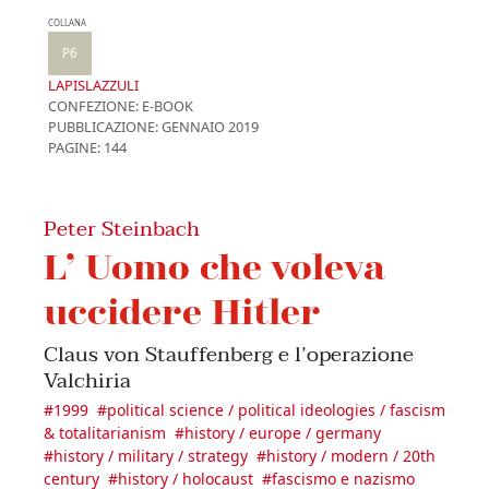
COLLANA
P6
LAPISLAZZULI
CONFEZIONE:
E-BOOK
PUBBLICAZIONE:
GENNAIO 2019
PAGINE: 144
Peter Steinbach
L’ Uomo che voleva
uccidere Hitler
Claus von Stauffenberg e l’operazione
Valchiria
#
1999
#
political science / political ideologies / fascism
& totalitarianism
#
history / europe / germany
#
history / military / strategy
#
history / modern / 20th
century
#
history / holocaust
#
fascismo e nazismo