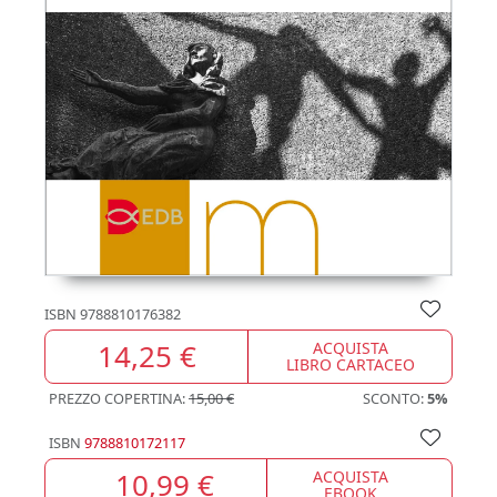
ISBN
9788810176382
14,25 €
ACQUISTA
LIBRO CARTACEO
PREZZO COPERTINA:
15,00 €
SCONTO:
5%
ISBN
9788810172117
10,99 €
ACQUISTA
EBOOK