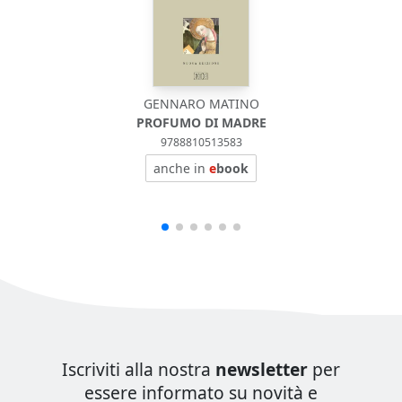
GENNARO MATINO
FATI
PROFUMO DI MADRE
9788810513583
anche in
e
book
Iscriviti alla nostra
newsletter
per
essere informato su novità e