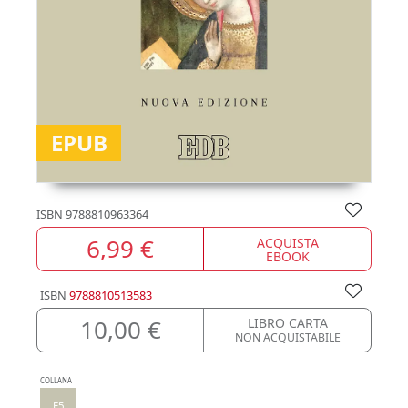
EPUB
ISBN
9788810963364
6,99 €
ACQUISTA
EBOOK
ISBN
9788810513583
10,00 €
LIBRO CARTA
NON ACQUISTABILE
COLLANA
F5