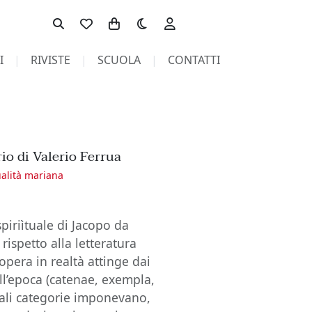
Toggle theme
I
RIVISTE
SCUOLA
CONTATTI
io di Valerio Ferrua
ualità mariana
piriìtuale di Jacopo da
rispetto alla letteratura
’opera in realtà attinge dai
ell’epoca (catenae, exempla,
 tali categorie imponevano,