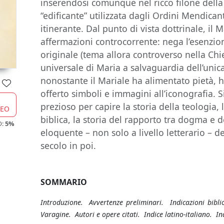
inserendosi comunque nel ricco filone della
“edificante” utilizzata dagli Ordini Mendican
itinerante. Dal punto di vista dottrinale, il 
affermazioni controcorrente: nega l’esenzio
originale (tema allora controverso nella Ch
universale di Maria a salvaguardia dell’unic
nonostante il Mariale ha alimentato pietà, h
offerto simboli e immagini all’iconografia. 
prezioso per capire la storia della teologia, 
CEO
biblica, la storia del rapporto tra dogma e
O:
5%
eloquente – non solo a livello letterario – del
secolo in poi.
SOMMARIO
Introduzione. Avvertenze preliminari. Indicazioni bibl
Varagine. Autori e opere citati. Indice latino-italiano. Ind