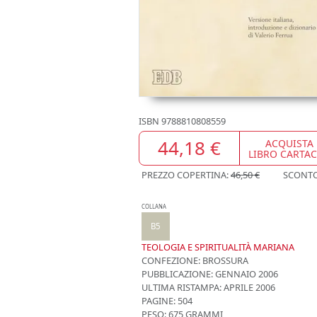
ISBN
9788810808559
44,18 €
ACQUISTA
LIBRO CARTA
PREZZO COPERTINA:
46,50 €
SCONT
COLLANA
B5
TEOLOGIA E SPIRITUALITÀ MARIANA
CONFEZIONE:
BROSSURA
PUBBLICAZIONE:
GENNAIO 2006
ULTIMA RISTAMPA:
APRILE 2006
PAGINE: 504
PESO: 675 GRAMMI