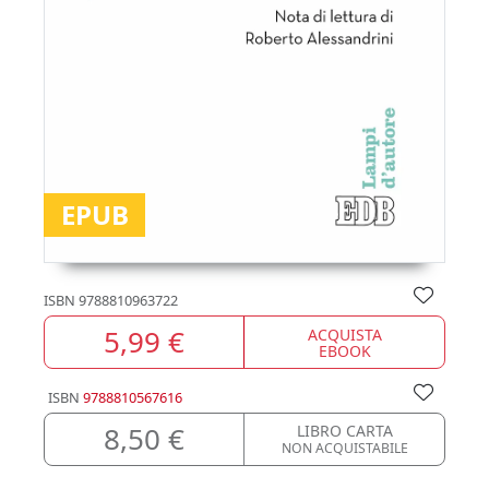
EPUB
ISBN
9788810963722
5,99 €
ACQUISTA
EBOOK
ISBN
9788810567616
8,50 €
LIBRO CARTA
NON ACQUISTABILE