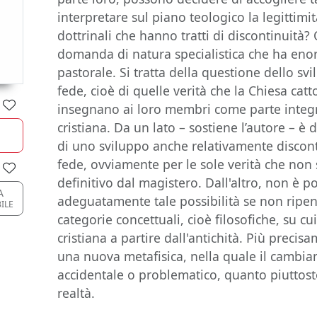
interpretare sul piano teologico la legittimit
dottrinali che hanno tratti di discontinuit
domanda di natura specialistica che ha enor
pastorale. Si tratta della questione dello sv
fede, cioè di quelle verità che la Chiesa catto
insegnano ai loro membri come parte integr
cristiana. Da un lato – sostiene l’autore – è d
di uno sviluppo anche relativamente discont
fede, ovviamente per le sole verità che non
definitivo dal magistero. Dall'altro, non è p
A
adeguatamente tale possibilità se non rip
ILE
categorie concettuali, cioè filosofiche, su cui
cristiana a partire dall'antichità. Più precisam
una nuova metafisica, nella quale il cambia
accidentale o problematico, quanto piuttosto
realtà.