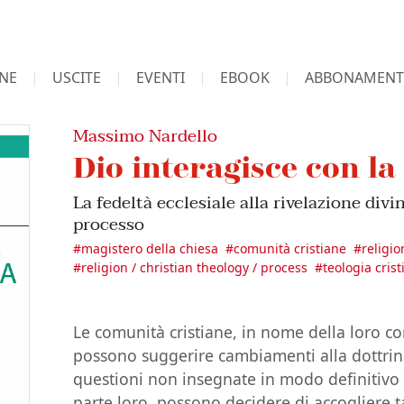
NE
USCITE
EVENTI
EBOOK
ABBONAMENT
Massimo Nardello
Dio interagisce con la
La fedeltà ecclesiale alla rivelazione divin
processo
#
magistero della chiesa
#
comunità cristiane
#
religio
#
religion / christian theology / process
#
teologia cris
Le comunità cristiane, in nome della loro c
possono suggerire cambiamenti alla dottrina 
questioni non insegnate in modo definitivo 
parte loro, possono decidere di accogliere t