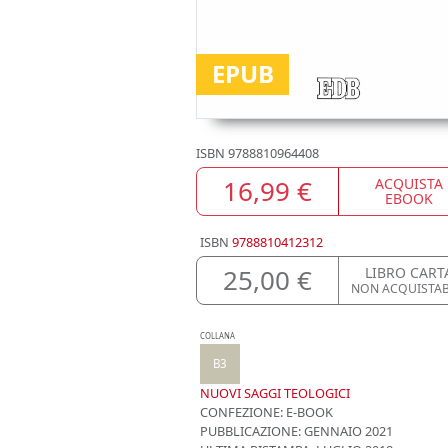
EPUB
ISBN
9788810964408
16,99 €
ACQUISTA
EBOOK
ISBN
9788810412312
25,00 €
LIBRO CART
NON ACQUISTAB
COLLANA
B3
NUOVI SAGGI TEOLOGICI
CONFEZIONE:
E-BOOK
PUBBLICAZIONE:
GENNAIO 2021