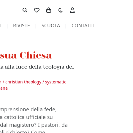
Toggle theme
I
RIVISTE
SCUOLA
CONTATTI
 sua Chiesa
a alla luce della teologia del
n / christian theology / systematic
tiana
omprensione della fede,
cattolica ufficiale su
dal magistero? I pastori, da
ali richieste? Come