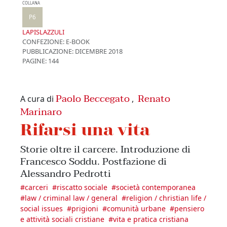
COLLANA
P6
LAPISLAZZULI
CONFEZIONE:
E-BOOK
PUBBLICAZIONE:
DICEMBRE 2018
PAGINE: 144
Paolo Beccegato
Renato
A cura di
,
Marinaro
Rifarsi una vita
Storie oltre il carcere. Introduzione di
Francesco Soddu. Postfazione di
Alessandro Pedrotti
#
carceri
#
riscatto sociale
#
società contemporanea
#
law / criminal law / general
#
religion / christian life /
social issues
#
prigioni
#
comunità urbane
#
pensiero
e attività sociali cristiane
#
vita e pratica cristiana