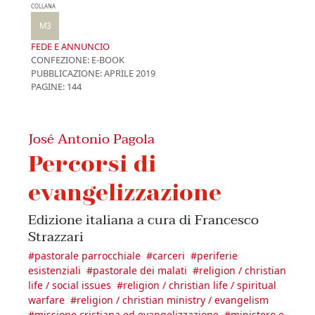
COLLANA
M3
FEDE E ANNUNCIO
CONFEZIONE:
E-BOOK
PUBBLICAZIONE:
APRILE 2019
PAGINE: 144
José Antonio Pagola
Percorsi di
evangelizzazione
Edizione italiana a cura di Francesco
Strazzari
#
pastorale parrocchiale
#
carceri
#
periferie
esistenziali
#
pastorale dei malati
#
religion / christian
life / social issues
#
religion / christian life / spiritual
warfare
#
religion / christian ministry / evangelism
#
missione cristiana ed evangelizzazione
#
ministero e