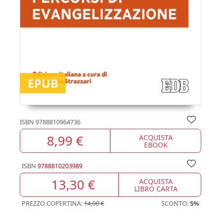
EPUB
ISBN
9788810964736
8,99 €
ACQUISTA
EBOOK
ISBN
9788810203989
13,30 €
ACQUISTA
LIBRO CARTA
PREZZO COPERTINA:
14,00 €
SCONTO:
5%