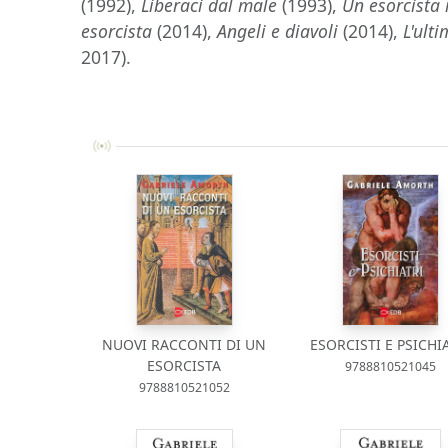
(1992),
Liberaci dal male
(1993),
Un esorcista
esorcista
(2014),
Angeli e diavoli
(2014),
L'ulti
2017).
NUOVI RACCONTI DI UN
ESORCISTI E PSICHI
ESORCISTA
9788810521045
9788810521052