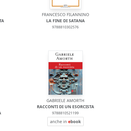
FRANCESCO FILANNINO
TA
LA FINE DI SATANA
9788810302576
GABRIELE AMORTH
RACCONTI DI UN ESORCISTA
A
9788810521199
anche in
e
book