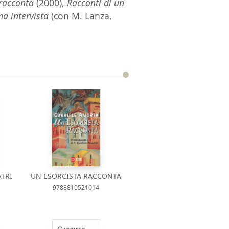
 racconta
(2000),
Racconti di un
ma intervista
(con M. Lanza,
ATRI
UN ESORCISTA RACCONTA
9788810521014