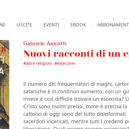
NE
USCITE
EVENTI
EBOOK
ABBONAMENT
Gabriele Amorth
Nuovi racconti di un e
#
altre religioni
#
esorcismi
Il numero dei frequentatori di maghi, cartom
sataniche è in continuo aumento, con un giro
invece è così difficile trovare un esorcista?
Cristo sono molto precisi, come è precisa la 
cattolici di oggi sono del tutto disinformati.
sacerdoti incaricati, mentre tutti i credenti
liberazione. Quali norme occorre osservare