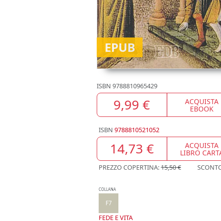
EPUB
ISBN
9788810965429
9,99 €
ACQUISTA
EBOOK
ISBN
9788810521052
14,73 €
ACQUISTA
LIBRO CART
PREZZO COPERTINA:
15,50 €
SCONT
COLLANA
F7
FEDE E VITA