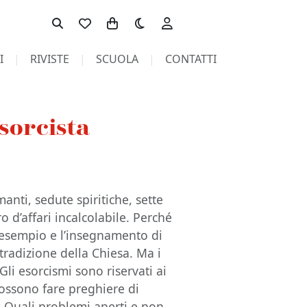
Toggle theme
I
RIVISTE
SCUOLA
CONTATTI
sorcista
anti, sedute spiritiche, sette
 d’affari incalcolabile. Perché
 L’esempio e l’insegnamento di
tradizione della Chiesa. Ma i
 Gli esorcismi sono riservati ai
 possono fare preghiere di
? Quali problemi aperti e non