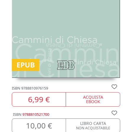
EPUB
ISBN
9788810976159
6,99 €
ACQUISTA
EBOOK
ISBN
9788810521700
10,00 €
LIBRO CARTA
NON ACQUISTABILE