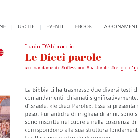
NE
USCITE
EVENTI
EBOOK
ABBONAMENT
Lucio D'Abbraccio
Le Dieci parole
#
comandamenti
#
riflessioni
#
pastorale
#
religion / 
La Bibbia ci ha trasmesso due diversi testi 
comandamenti, chiamati significativamente, 
d’Israele, «le dieci Parole». Esse si prese
peso. Pur antiche di migliaia di anni, sono
sono inscritte nel cuore e nella coscienza d
corrispondono alla sua struttura fondamenta
la riflessione pastorale di gruppo.