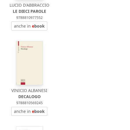
LUCIO D'ABBRACCIO
LE DIECI PAROLE
9788810977552
anche in
e
book
VINICIO ALBANESI
DECALOGO
9788810569245
anche in
e
book