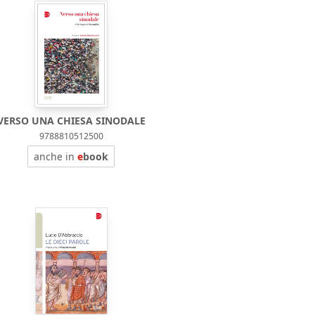
VERSO UNA CHIESA SINODALE
9788810512500
anche in
e
book