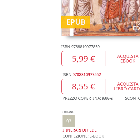
EPUB
ISBN
9788810977859
5,99 €
ACQUISTA
EBOOK
ISBN
9788810977552
8,55 €
ACQUISTA
LIBRO CART
PREZZO COPERTINA:
9,00 €
SCONT
COLLANA
Q3
ITINERARI DI FEDE
CONFEZIONE:
E-BOOK