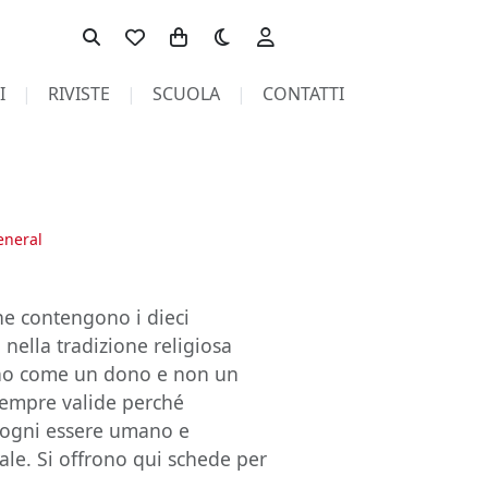
Toggle theme
I
RIVISTE
SCUOLA
CONTATTI
general
che contengono i dieci
nella tradizione religiosa
ntano come un dono e non un
 sempre valide perché
i ogni essere umano e
le. Si offrono qui schede per