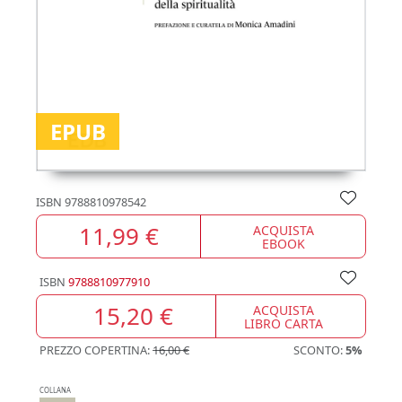
EPUB
ISBN
9788810978542
11,99 €
ACQUISTA
EBOOK
ISBN
9788810977910
15,20 €
ACQUISTA
LIBRO CARTA
PREZZO COPERTINA:
16,00 €
SCONTO:
5%
COLLANA