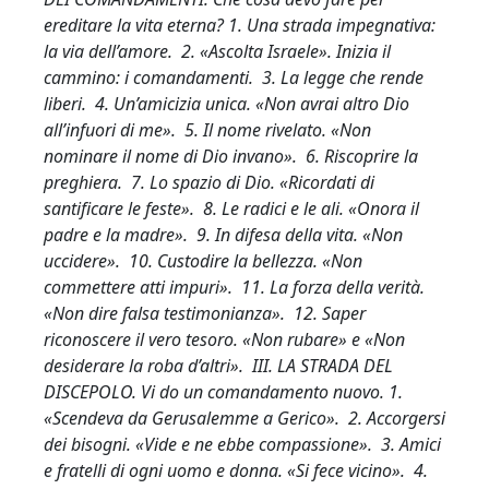
ereditare la vita eterna? 1. Una strada impegnativa:
la via dell’amore. 2. «Ascolta Israele». Inizia il
cammino: i comandamenti. 3. La legge che rende
liberi. 4. Un’amicizia unica. «Non avrai altro Dio
all’infuori di me». 5. Il nome rivelato. «Non
nominare il nome di Dio invano». 6. Riscoprire la
preghiera. 7. Lo spazio di Dio. «Ricordati di
santificare le feste». 8. Le radici e le ali. «Onora il
padre e la madre». 9. In difesa della vita. «Non
uccidere». 10. Custodire la bellezza. «Non
commettere atti impuri». 11. La forza della verità.
«Non dire falsa testimonianza». 12. Saper
riconoscere il vero tesoro. «Non rubare» e «Non
desiderare la roba d’altri». III. LA STRADA DEL
DISCEPOLO. Vi do un comandamento nuovo. 1.
«Scendeva da Gerusalemme a Gerico». 2. Accorgersi
dei bisogni. «Vide e ne ebbe compassione». 3. Amici
e fratelli di ogni uomo e donna. «Si fece vicino». 4.