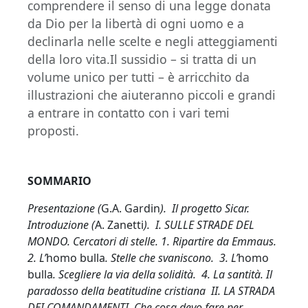
comprendere il senso di una legge donata
da Dio per la libertà di ogni uomo e a
declinarla nelle scelte e negli atteggiamenti
della loro vita.Il sussidio – si tratta di un
volume unico per tutti – è arricchito da
illustrazioni che aiuteranno piccoli e grandi
a entrare in contatto con i vari temi
proposti.
SOMMARIO
Presentazione (
G.A. Gardin
). Il progetto Sicar.
Introduzione (
A. Zanetti
). I. SULLE STRADE DEL
MONDO. Cercatori di stelle. 1. Ripartire da Emmaus.
2. L’
homo bulla
. Stelle che svaniscono. 3. L’
homo
bulla
. Scegliere la via della solidità. 4. La santità. Il
paradosso della beatitudine cristiana II. LA STRADA
DEI COMANDAMENTI. Che cosa devo fare per