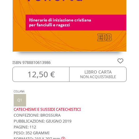
ISBN
9788810613986
12,50 €
LIBRO CARTA
NON ACQUISTABILE
COLLANA
Q1
CATECHISMI E SUSSIDI CATECHISTICI
CONFEZIONE:
BROSSURA
PUBBLICAZIONE:
GIUGNO 2019
PAGINE: 112
PESO: 352 GRAMMI
FORMATO: 210 X 297
mm