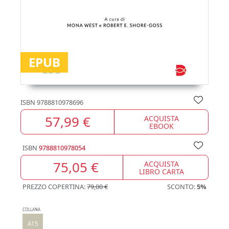
EPUB
ISBN
9788810978696
57,99 €
ACQUISTA
EBOOK
ISBN
9788810978054
75,05 €
ACQUISTA
LIBRO CARTA
PREZZO COPERTINA:
79,00 €
SCONTO:
5%
COLLANA
A15