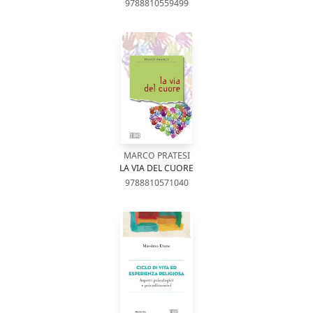
9788810559499
MARCO PRATESI
LA VIA DEL CUORE
9788810571040