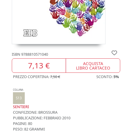
ISBN
9788810571040
7,13 €
ACQUISTA
LIBRO CARTACEO
PREZZO COPERTINA:
7,50 €
SCONTO:
5%
COLLANA
S13
SENTIERI
CONFEZIONE:
BROSSURA
PUBBLICAZIONE:
FEBBRAIO 2010
PAGINE: 80
PESO: 82 GRAMMI