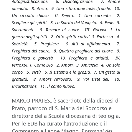
Autogiustificazione. 6. Disintegrazione. 7. Amore
alienato. 8. Ansia. 9. Una situazione indecifrabile. 10.
Un circuito chiuso. II.
Spirito
. 1. Una corrente. 2.
Scegliere gli spiriti. 3. Lo Spirito del Vangelo. 4. Fede. 5.
Sacramenti. 6. Tornare al cuore. III.
Guerra.
1. La
guerra degli spiriti. 2. Otto spiriti cattivi. 3. Fortezza. 4.
Sobrietà. 5. Preghiera. 6. Atti di affidamento. 7.
Preghiera del cuore. 8. Quattro preghiere del cuore. 9.
Preghiera e povertà. 10. Preghiera e aridità. IV.
Vittoria.
1. Come Dio. 2. Amori. 3. Amicizia. 4. Un solo
corpo. 5. Virtù. 6. Il sistema e la grazia. 7. Un gesto di
gratuità. 8. Amore ritrovato. 9. Voi siete dèi. 10.
Incarnazione. 11. Il canto nuovo.
MARCO PRATESI è sacerdote della diocesi di
Prato, parroco di S. Maria del Soccorso e
direttore della Scuola diocesana di teologia.
Per le EDB ha curato l'Introduzione e il
Commento a Leone Magno,
I sermoni del