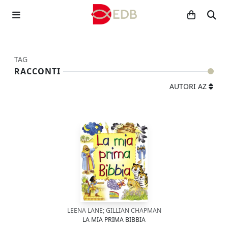
TAG
RACCONTI
AUTORI AZ
LEENA LANE; GILLIAN CHAPMAN
LA MIA PRIMA BIBBIA